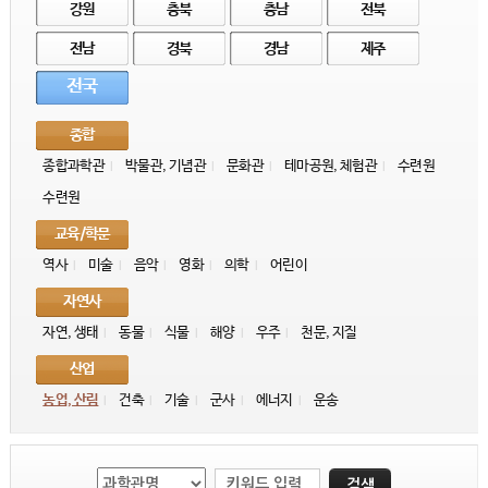
강원
충북
충남
전북
전남
경북
경남
제주
전국
종합
종합과학관
박물관, 기념관
문화관
테마공원, 체험관
수련원
|
|
|
|
수련원
교육/학문
역사
미술
음악
영화
의학
어린이
|
|
|
|
|
자연사
자연, 생태
동물
식물
해양
우주
천문, 지질
|
|
|
|
|
산업
농업, 산림
건축
기술
군사
에너지
운송
|
|
|
|
|