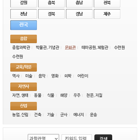
강원
충북
충남
전북
전남
경북
경남
제주
전국
종합
종합과학관
박물관, 기념관
문화관
테마공원, 체험관
수련원
|
|
|
|
수련원
교육/학문
역사
미술
음악
영화
의학
어린이
|
|
|
|
|
자연사
자연, 생태
동물
식물
해양
우주
천문, 지질
|
|
|
|
|
산업
농업, 산림
건축
기술
군사
에너지
운송
|
|
|
|
|