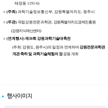
태장동
1191-6)
○
(
주최
)
과학기술정보통신부
,
강원특별자치도
,
원주시
○
(
주관
)
국립강원전문과학관
,
강원특별자치도경제진흥원
(
강원지식재산센터
)
○
(
연계행사
)
제
10
회 강원과학기술대축전
(
주최
:
강원도
,
원주시
)
의 일정과
연계하여
강원전문과학관
개관 축하 및 과학기술체험의 장
공동 개최
행사이미지