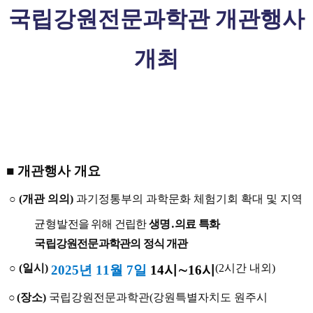
국립강원전문과학관 개관행사
개최
■
개관행사 개요
○
(
개관 의의
)
과기정통부의 과학문화 체험기회 확대 및 지역
균형
발전을 위해 건립한
생명
․
의료 특화
국립강원전문과학관의 정식 개관
○
(
일시
)
(2
시간 내외
)
2025
년
11
월
7
일
14
시
∼
16
시
○
(
장소
)
국립강원전문과학관
(
강원특별자치도 원주시