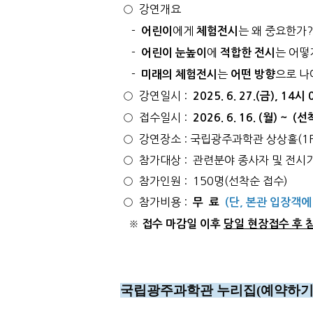
○ 강연개요
-
에게
는 왜 중요한가?
어린이
체험전시
-
에
는 어떻
어린이 눈높이
적합한 전시
-
는
으로 나
미래의 체험전시
어떤 방향
○ 강연일시 :
2025. 6. 27.(금), 14
○ 접수일시 :
2026. 6. 16. (월) ~
○ 강연장소 : 국립광주과학관 상상홀(1F
○ 참가대상 : 관련분야 종사자 및 전시
○ 참가인원 : 150명(선착순 접수)
○ 참가비용 :
무 료
(단, 본관 입장객에
※
접수 마감일 이후
당일 현장접수 후 
국립광주과학관 누리집(예약하기)