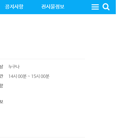
공지사항
전시물정보
상
누구나
간
14시 00분 ~ 15시 00분
항
보