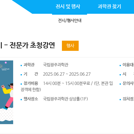
전시 및 행사
과학관 찾기
전시/행사안내
미 - 전문가 초청강연
행사
과학관
국립광주과학관
이용대
기 간
2025.06.27 ~ 2025.06.27
시 
참가비용
14시 00분 ~ 15시 00분무료 / (단, 본관 입
문의사
장객에 한함)
행사장소
국립광주과학관 상상홀(1F)
위치정