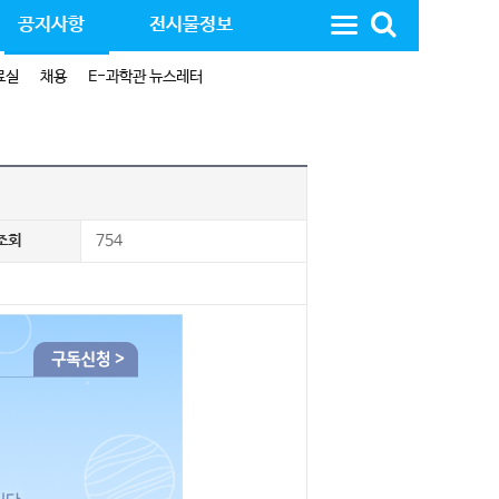
공지사항
전시물정보
료실
채용
E-과학관 뉴스레터
조회
754