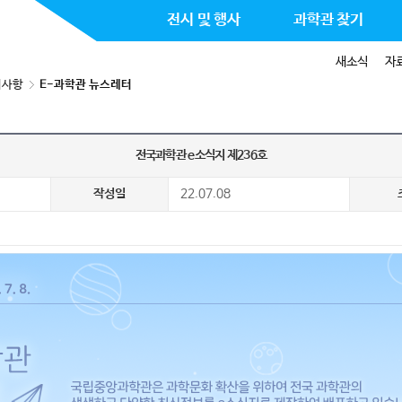
전시 및 행사
과학관 찾기
새소식
자
지사항
E-과학관 뉴스레터
전국과학관 e소식지 제236호
작성일
22.07.08