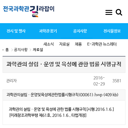
전시 및 행사
과학관 찾기
공지사항
전시물정보
새소식
자료실
채용
E-과학관 뉴스레터
홈
공지사항
자료실
과학관의 설립ㆍ운영 및 육성에 관한 법률 시행규칙
2016-
관리자
3581
02-29
과학관의설립ㆍ운영및육성에관한법률시행규칙(00061).hwp (409 kb)
과학관의 설립ㆍ운영 및 육성에 관한 법률
시행규칙
[시행 2016.1.6.]
[미래창조과학부령 제61호, 2016.1.6., 타법개정]