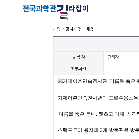
홈
공지사항
채용
등 록 자
관리자
첨부파일
거제어촌민속전시관과 포로수용소유
'다름을 품은 동네, 렛츠고 거제! 시
스탬프투어 용지에 2개 박물관을 방문