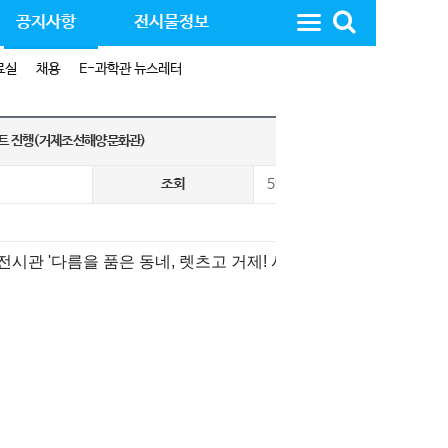
공지사항
전시물정보
료실
채용
E-과학관 뉴스레터
벤트 진행(거제조선해양문화관)
조회
5902