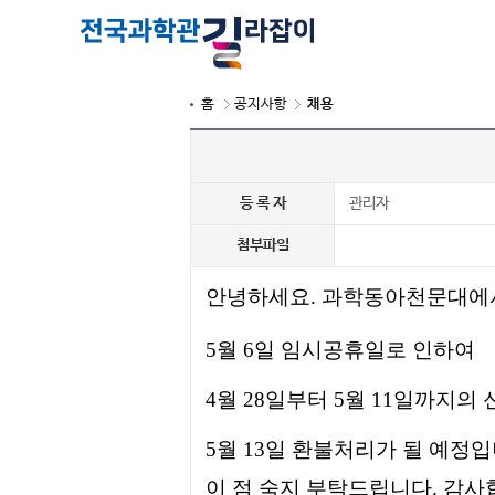
홈
공지사항
채용
등 록 자
관리자
첨부파일
안녕하세요. 과학동아천문대에
5월 6일 임시공휴일로 인하여
4월 28일부터 5월 11일까지
5월 13일
환불처리가 될
예정입
이 점 숙지
부탁드립니다.
감사