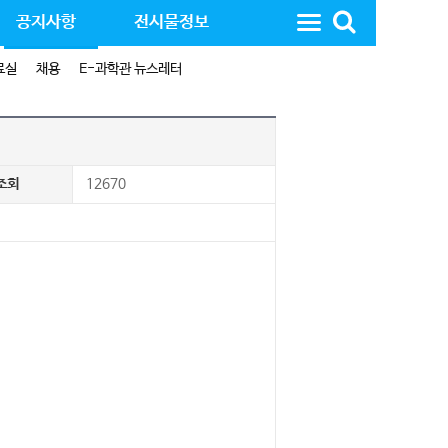
공지사항
전시물정보
료실
채용
E-과학관 뉴스레터
조회
12670