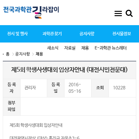
전시 및 행사
과학관 찾기
공지사항
전시물정보
새소식
자료실
채용
E-과학관 뉴스레터
홈
공지사항
채용
제5회 학생사생대회 입상자안내 (대전시민천문대)
등 록
등 록
2016-
관리자
조회
10228
자
일
05-16
첨부
파일
제5회 학생사생대회 입상자안내
대전광역시장상 (대상) 홍진규 자운초3-6