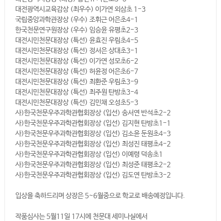
대전광역시교육감상 (최우수) 이가연 외삼초 1-3
국립중앙과학관장상 (우수) 조휘근 어은초4-1
한국천문연구원장상 (우수) 임승윤 유평초2-3
대전시민천문대장상 (특선) 윤효진 우림초4-5
대전시민천문대장상 (특선) 정서은 상대초3-1
대전시민천문대장상 (특선) 이가연 성모초6-2
대전시민천문대장상 (특선) 허윤정 어은초6-7
대전시민천문대장상 (특선) 최환준 우림초3-9
대전시민천문대장상 (특선) 최주원 탄방초3-4
대전시민천문대장상 (특선) 김민채 오성초5-3
사)한국천문우주과학관협회장상 (입선) 송서연 반석초2-2
사)한국천문우주과학관협회장상 (입선) 김지현 탄방초1-1
사)한국천문우주과학관협회장상 (입선) 김소윤 둔원초4-3
사)한국천문우주과학관협회장상 (입선) 최성진 태평초4-2
사)한국천문우주과학관협회장상 (입선) 이예령 덕송초1
사)한국천문우주과학관협회장상 (입선) 최성준 태평초2-2
사)한국천문우주과학관협회장상 (입선) 김도연 탄방초3-2
입상을 축하드리며 상장은 5~6월중으로 학교로 배송예정입니다.
작품심사는 5월11일 17시에 천문대 세미나실에서