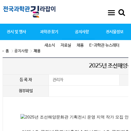
전시 및 행사
과학관 찾기
공지사항
전시물정보
새소식
자료실
채용
E-과학관 뉴스레터
홈
공지사항
채용
2025년 조선해양
등 록 자
관리자
첨부파일