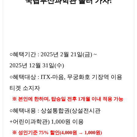
국립부산과학관 놀러 가자
!
○
혜택기간
: 2025
년
2
월
21
일
(
금
) ~
2025
년
12
월
31
일
(
수
)
○
혜택대상
: ITX-
마음
,
무궁화호 기장역 이용
티겟 소지자
※
본인에 한하며
,
탑승일 전후
1
개월 이내 적용 가능
○
혜택내용
:
상설통합권
(
상설전시관
+
어린이과학관
) 1,000
원 이용
※
성인기준
75%
할인
(4,000
원
→
1,000
원
)