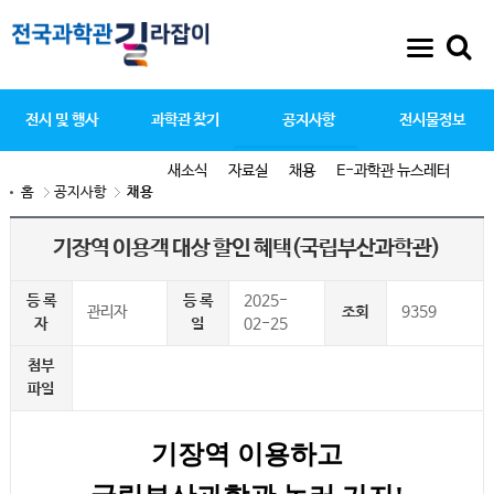
전시 및 행사
과학관 찾기
공지사항
전시물정보
새소식
자료실
채용
E-과학관 뉴스레터
홈
공지사항
채용
기장역 이용객 대상 할인 혜택(국립부산과학관)
등 록
등 록
2025-
관리자
조회
9359
자
일
02-25
첨부
파일
기장역 이용하고