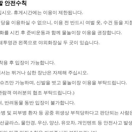
할 안전수칙
십시오
.
휴게시간에는 이용이 제한됩니다
.
식당을 이용하실 수 없으니
,
이용 전 반드시 여벌 옷
,
수건 등을 지
소화를 시킨 후 준비운동과 함께 물놀이장 이용을 권장합니다
.
체투영관 왼쪽으로 야외화장실 두 곳이 있습니다
.
착용 후 입장이 가능합니다
.
서는 뛰거나 심한 장난은 자제해 주십시오
.
슈즈만 가능하며
,
신발을 벗고 물놀이장 이용을 부탁드립니다
.
관람객 여러분의 협조 부탁드립니다
.)
취
,
반려동물 동반 입장이 불가합니다
.
눈병 및 피부병 환자 등 공중 위생상 부적당하다고 판단되는 사람
선글라스
,
물안경
,
우산
,
양산
,
유모차
,
개인텐트 등 안전사고 발생