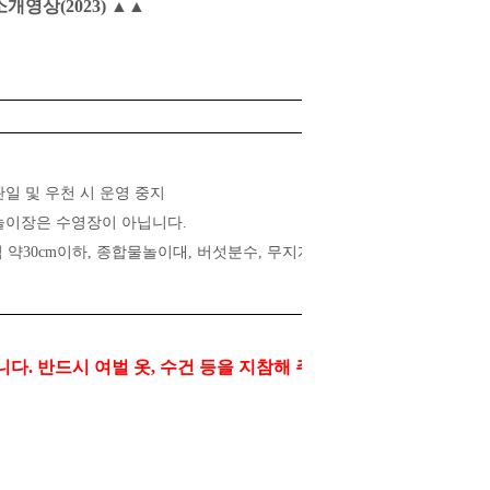
영상(2023)
▲▲
비고
일 및 우천 시 운영 중지
놀이장은 수영장이 아닙니다
.
 약
30cm
이하
,
종합물놀이대
,
버섯분수
,
무지개터널
,
간이샤워장
,
간이탈의
니다
.
반드시 여벌 옷
,
수건 등을 지참해 주시기 바랍니다
.