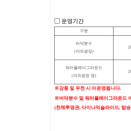
▢
운영기간
구분
바닥분수
2
(야외광장)
워터플레이그라운드
2
(야외광장 옆)
※
강풍 및 우천 시 미운영됩니다
.
※
바닥분수 및 워터플레이그라운드 이
(
천체투영관
,
다이나믹슬라이드
,
탑승