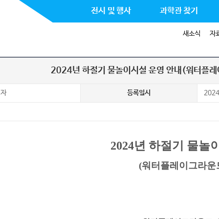
전시 및 행사
과학관 찾기
새소식
자
2024년 하절기 물놀이시설 운영 안내(워터플
리자
등록일시
2024
2024
년 하절기 물놀
(워터플레이그라운드