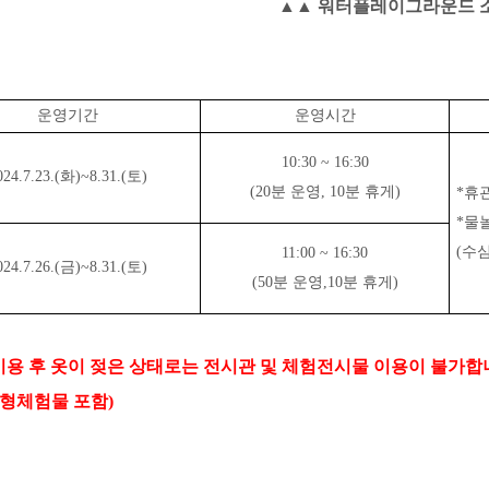
▲▲ 워터플레이그라운드 소개
운영기간
운영시간
10:30 ~ 16:30
024.7.23.(
화
)~8.31.(
토
)
(20
분 운영
, 10
분 휴게
)
*
휴관
*
물
(
수심
11:00 ~ 16:30
024.7.26.(
금
)~8.31.(
토
)
(50
분 운영
,10
분 휴게
)
용 후 옷이 젖은 상태로는 전시관 및 체험전시물 이용이 불가합
형체험물 포함
)