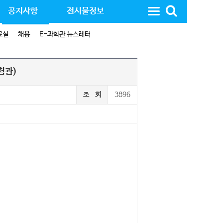
공지사항
전시물정보
료실
채용
E-과학관 뉴스레터
험관)
조 회
3896