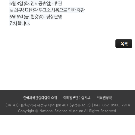
6월 3일 (화, 임시공휴일) - 휴관
※ 최무선과학관 투표소 사용으로 인한 휴관
6월 6일 (금, 현충일) - 정상운영
감사합니다.
전국과학관길라잡이 소개
이메일무단수집거부
저작권정책
(34143) 대전광역시 유성구 대덕대로 481 (구성동32-2) | 042-862-9500, 7914
Copyright © National Science Museum All Rights Reserved.