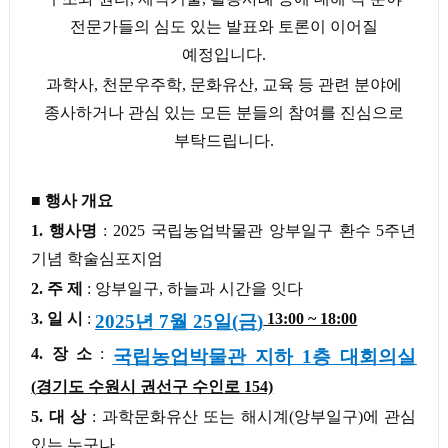
전문가들의 심도 있는 발표와 토론이 이어질
예정입니다
.
과학사
,
천문우주학
,
문화유산
,
교육 등 관련 분야에
종사하거나 관심 있는 모든 분들의 참여를 진심으로
부탁드립니다
.
■
행사 개요
1.
행사명
: 2025
국립농업박물관 앙부일구 환수
5
주년
기념 학술심포지엄
2.
주 제
:
앙부일구
,
하늘과 시간을 잇다
3.
일 시
:
13:00 ~ 18:00
2025
년
7
월
25
일
(
금
)
4.
장 소
:
국립농업박물관 지하
1
층 대회의실
(
경기도 수원시 권선구 수인로
154)
5.
대 상
:
과학문화유산 또는 해시계
(
앙부일구
)
에 관심
있는 누구나