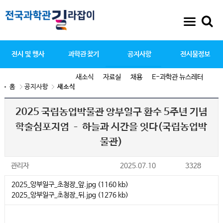
전시 및 행사
과학관 찾기
공지사항
전시물정보
새소식
자료실
채용
E-과학관 뉴스레터
홈
공지사항
새소식
2025 국립농업박물관 앙부일구 환수 5주년 기념
학술심포지엄 – 하늘과 시간을 잇다(국립농업박
물관)
관리자
2025.07.10
3328
2025_앙부일구_초청장_앞.jpg (1160 kb)
2025_앙부일구_초청장_뒤.jpg (1276 kb)