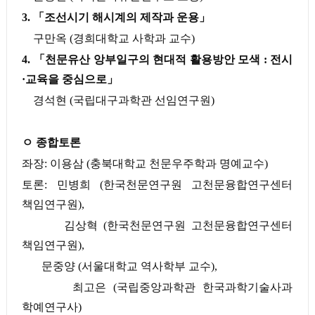
3.
「
조선시기 해시계의 제작과 운용
」
구만옥
(
경희대학교 사학과 교수
)
4.
「
천문유산 앙부일구의 현대적 활용방안 모색
:
전시
·
교육을 중심으로
」
경석현
(
국립대구과학관 선임연구원
)
ㅇ
종합토론
좌장
:
이용삼
(
충북대학교 천문우주학과 명예교수
)
토론
:
민병희
(
한국천문연구원 고천문융합연구센터
책임연구원
),
김상혁
(
한국천문연구원 고천문융합연구센터
책임연구원
),
문중양
(
서울대학교 역사학부 교수
),
최고은
(
국립중앙과학관 한국과학기술사과
학예연구사
)