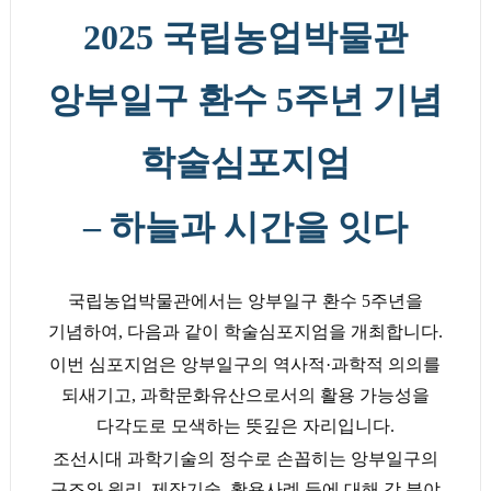
2025 국립농업박물관
앙부일구 환수 5주년 기념
학술심포지엄
– 하늘과 시간을 잇다
국립농업박물관에서는 앙부일구 환수
5
주년을
기념하여
,
다음과 같이 학술심포지엄을 개최합니다
.
이번 심포지엄은 앙부일구의 역사적
·
과학적 의의를
되새기고
,
과학문화유산으로서의 활용 가능성을
다각도로 모색하는 뜻깊은 자리입니다
.
조선시대 과학기술의 정수로 손꼽히는 앙부일구의
구조와 원리
,
제작기술
,
활용사례 등에 대해 각 분야