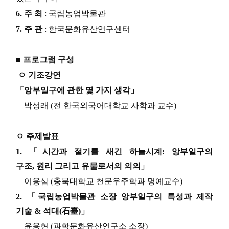
6.
주 최
:
국립농업박물관
7.
주 관
:
한국문화유산연구센터
■
프로그램 구성
ㅇ 기조강연
「
앙부일구에 관한 몇 가지 생각
」
박성래
(
전 한국외국어대학교 사학과 교수
)
ㅇ
주제발표
1.
「
시간과 절기를 새긴 하늘시계
:
앙부일구의
구조
,
원리 그리고 유물로서의 의의
」
이용삼
(
충북대학교 천문우주학과 명예교수
)
2.
「
국립농업박물관 소장 앙부일구의 특성과 제작
기술
&
석대
(
石臺
)
」
윤용현
(
과학문화유산연구소 소장
)