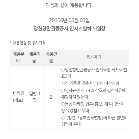
다음과 같이 채용합니다.
20106년 06월 03일
당진항만관광공사 인사위원회 위원장
1.채용인원 및 응시자격
채용분
채용직
채용인
응시자격
야
급
원
○당진항만관광공사 인사규정 제 9조 별
표2의
자격 기준을 갖춘 만 18세 이상인자
○인사규정 제 14조 각호의 결격사유에
마케팅
일반 8
2
해당하지 않는자
급
(매표)
○동종 마케팅 업무(홍보, 해설) 2년이
상 유경험자 우대
○ [청년고용촉진특별법]에 따른 청년미
취업자 우대