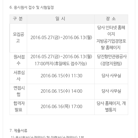
6. 응시원서 접수 및 시험일정
구 분
일 시
장 소
당사 인터넷 홈페
이지
모집공
2016.05.27(금)~2016.06.13(월)
고
지방공기업경영포
탈 홈페이지
2016.05.27(금)~2016.06.13(월)
당진항만관광공사
원서접
수
17:00까지(휴일에도 접수가능)
(경영지원팀)
서류심
2016.06.15(수) 11:30
당사 사무실
사
면접시
2016.06.15(수) 14:00
당사 사무실
험
합격자
당사 홈페이지, 개
2016.06.16(목) 17:00
발표
별통지
7. 제출서류