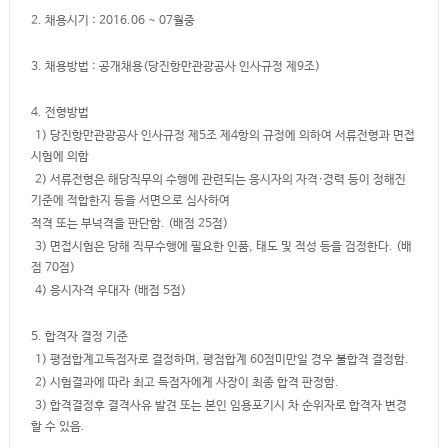
2. 채용시기 : 2016.06 ~ 07월중
3. 채용방법 : 공개채용(당진항만관광공사 인사규정 제9조)
4. 전형방법
1) 당진항만관광공사 인사규정 제5조 제4항의 규정에 의하여 서류전형과 면접
시험에 의함
2) 서류전형은 해당직무의 수행에 관련되는 응시자의 자격·경력 등이 정해진
기준에 적합한지 등을 서면으로 심사하여
적격 또는 부넉격을 판단함. (배점 25점)
3) 면접시험은 당해 직무수행에 필요한 인품, 태도 및 적성 등을 검정한다. (배
점 70점)
4) 응시자격 우대자 (배점 5점)
5. 합격자 결정 기준
1) 평점합계고득점자로 결정하며, 평점합계 60점미만일 경우 불합격 결정함.
2) 시험결과에 따라 최고 득점자에게 사장이 최종 합격 판정함.
3) 합격결정후 결격사유 발견 또는 본인 임용포기시 차 순위자로 합격자 변경
할 수 있음.