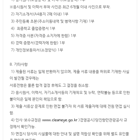
1) 응시원서(소정양식) 및 이력서(소정양식) 1부
※응시원서 및 이력서 부착 사진은 최근 6개월 이내 사진으로 부착.
2) 자기소개서(A4용지 2매 이내) 1부
3) 주민등록 초본(주소이동내역 및 병역사항 기재) 1부
4) 최종학교 졸업증명서 1부
5) 자격증 사본(자격증 소지자에 한함) 1부
6) 경력 증명서(경력자에 한함) 1부
7) 개인정보동의서(소정양식) 1부
8. 기타사항
1) 제출된 서류는 일체 반환하지 않으며, 제출 서류 내용을 허위로 기재한 사실
이 발견될 경우에는
서류전형은 물론 합격 결정 후에도 그 결정을 취소함.
2) 응시원서, 이력서, 자기소개서등의 기재착오 및 누락, 연락불능 등으로 인한
불이익은 일체 본인의 책임으로 함.
3) 제출 서류상 문제로 인한 면접 불가자 외 서류 제출자에 대해 전원 면접 실시
함.
4) 인사·보수규정은
www.cleaneye.go.kr
>경영공시>당진항만관광공사 규
정에서 확인가능.
5) 면접시 당사의 시설물에 대한 안내 및 설명 적합성 확인을 위해 별도 유인물