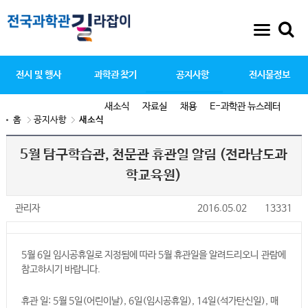
전시 및 행사
과학관 찾기
공지사항
전시물정보
새소식
자료실
채용
E-과학관 뉴스레터
홈
공지사항
새소식
5월 탐구학습관, 천문관 휴관일 알림 (전라남도과
학교육원)
관리자
2016.05.02
13331
5월 6일 임시공휴일로 지정됨에 따라 5월 휴관일을 알려드리오니 관람에
참고하시기 바랍니다.
휴관 일: 5월 5일(어린이날), 6일(임시공휴일), 14일(석가탄신일), 매