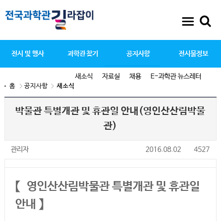
전시 및 행사
과학관 찾기
공지사항
전시물정보
새소식
자료실
채용
E-과학관 뉴스레터
홈
공지사항
새소식
박물관 특별개관 및 휴관일 안내(영인산산림박물
관)
관리자
2016.08.02
4527
【 영인산산림박물관 특별개관 및 휴관일
안내 】