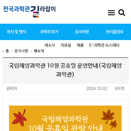
전시 및 행사
과학관 찾기
공지사항
전시물정보
새소식
자료실
채용
E-과학관 뉴스레터
홈
공지사항
새소식
국립해양과학관 10월 공휴일 운영안내(국립해양
과학관)
관리자
2024.10.02
6978