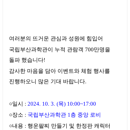
여러분의 뜨거운 관심과 성원에 힘입어
국립부산과학관이 누적 관람객
700
만명을
돌파 했습니다
!
감사한 마음을 담아 이벤트와 체험 행사를
진행하오니 많은 기대 바랍니다
.
○
일시
:
2024. 10. 3. (
목
) 10:00~17:00
○
장소
:
국립부산과학관
1
층 중앙 로비
○
내용
:
행운팔찌 만들기 및 한정판 캐릭터