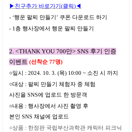
▶
친구추가 바로가기
(
클릭
)
◀
- ‘
행운 팔찌 만들기
’
쿠폰 다운로드 하기
- 1
층 행사장에서 행운 팔찌 만들기
2. <THANK YOU 700
만
> SNS
후기 인증
이벤트
(
선착순
77
명
)
○
일시
: 2024. 10. 3. (
목
) 10:00 ~
소진 시 까지
○
대상
:
팔찌 만들기 체험자 중 체험
사진을
SNS
에 업로드 한 방문객
○
내용
:
행사장에서 사진 촬영 후
본인
SNS
채널에 업로드
○
상품
:
한정판 국립부산과학관 캐릭터 피크닉