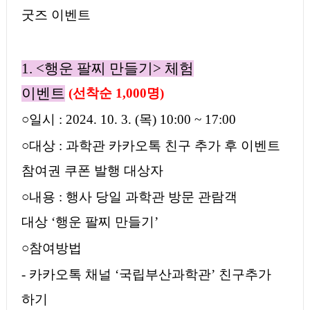
굿즈 이벤트
1. <
행운 팔찌 만들기
>
체험
이벤트
(
선착순
1,000
명
)
○
일시
: 2024. 10. 3. (
목
) 10:00 ~ 17:00
○
대상
:
과학관 카카오톡 친구 추가 후 이벤트
참여권 쿠폰 발행 대상자
○
내용
:
행사 당일 과학관 방문 관람객
대상
‘
행운 팔찌 만들기
’
○
참여방법
- 카카오톡 채널
‘
국립부산과학관
’
친구추가
하기