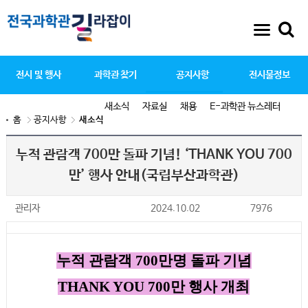
전시 및 행사
과학관 찾기
공지사항
전시물정보
새소식
자료실
채용
E-과학관 뉴스레터
홈
공지사항
새소식
누적 관람객 700만 돌파 기념! ‘THANK YOU 700
만’ 행사 안내(국립부산과학관)
관리자
2024.10.02
7976
누적 관람객
700
만명 돌파 기념
THANK YOU 700
만 행사 개최