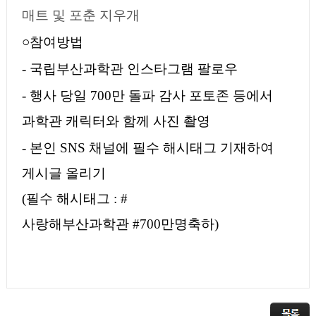
매트 및 포춘 지우개
○
참여방법
- 국립부산과학관 인스타그램 팔로우
- 행사 당일
700
만 돌파 감사 포토존 등에서
과학관 캐릭터와 함께 사진 촬영
- 본인
SNS
채널에 필수 해시태그 기재하여
게시글 올리기
(
필수 해시태그
: #
사랑해부산과학관
#700
만명축하
)