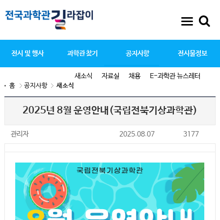
전시 및 행사
과학관 찾기
공지사항
전시물정보
새소식
자료실
채용
E-과학관 뉴스레터
홈
공지사항
새소식
2025년 8월 운영안내(국립전북기상과학관)
관리자
2025.08.07
3177