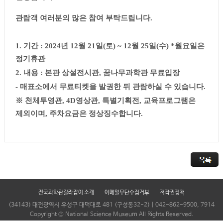
관람객 여러분의 많은 참여 부탁드립니다
.
1.
기간
: 2024
년
12
월
21
일
(
토
) ~ 12
월
25
일
(
수
) *
월요일은
정기휴관
2.
내용
:
본관 상설전시관
,
꿈나무과학관 무료입장
-
매표소에서 무료티켓을 발권한 뒤 관람하실 수 있습니다
.
※
천체투영관
, 4D
영상관
,
특별기획전
,
교육프로그램은
제외이며
,
주차요금은 정상징수합니다
.
전국과학관길라잡이 소개
이메일무단수집거부
저작권정책
(34143) 대전광역시 유성구 대덕대로 481 (구성동32-2) | 042-862-9500, 7914
Copyright © National Science Museum All Rights Reserved.