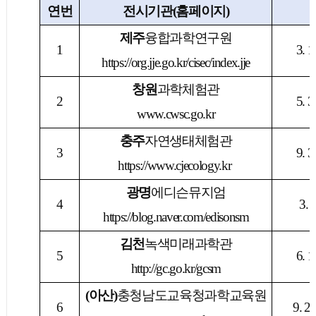
연번
전시기관
(
홈페이지
)
제주
융합과학연구원
1
3. 1
https://org.jje.go.kr/cisec/index.jje
창원
과학체험관
2
5. 3
www.cwsc.go.kr
충주
자연생태체험관
3
9. 3.
https://www.cjecology.kr
광명
에디슨뮤지엄
4
3. 6
https://blog.naver.com/edisonsm
김천
녹색미래과학관
5
6. 1
http://gc.go.kr/gcsm
(
아산
)
충청남도교육청과학교육원
6
9. 24