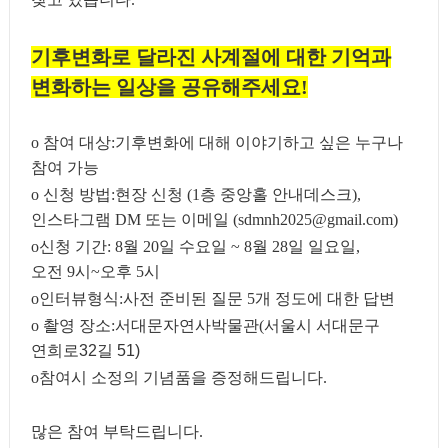
기후변화로 달라진 사계절에 대한 기억과
변화하는 일상을 공유해주세요
!
o
참여 대상
:
기후변화에 대해 이야기하고 싶은 누구나
참여 가능
o
신청 방법
:
현장 신청
(1
층 중앙홀 안내데스크
),
인스타그램
DM
또는 이메일
(sdmnh2025@gmail.com)
o
신청 기간
: 8
월
20
일 수요일
~ 8
월
28
일 일요일
,
오전
9
시
~
오후
5
시
o
인터뷰형식
:
사전 준비된 질문
5
개 정도에 대한 답변
o
촬영 장소
:
서대문자연사박물관(
서울시 서대문구
연희로32길 51)
o
참여시 소정의 기념품을 증정해드립니다
.
많은 참여 부탁드립니다
.