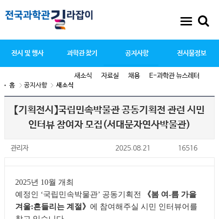
전시 및 행사
과학관 찾기
공지사항
전시물정보
새소식
자료실
채용
E-과학관 뉴스레터
홈
공지사항
새소식
【기획전시】국립민속박물관 공동기획전 관련 시민
인터뷰 참여자 모집(서대문자연사박물관)
관리자
2025.08.21
16516
2025
년
10
월 개최
예정인
‘
국립민속박물관
’
공동기획전
《
봄 여
-
름 가을
겨울
:
흔들리는 계절
》
에 참여해주실 시민 인터뷰어를
찾고 있습니다
.