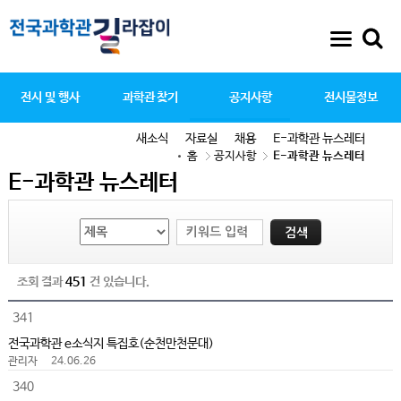
전시 및 행사
과학관 찾기
공지사항
전시물정보
새소식
자료실
채용
E-과학관 뉴스레터
홈
공지사항
E-과학관 뉴스레터
E-과학관 뉴스레터
조회 결과
451
건 있습니다.
341
전국과학관 e소식지 특집호(순천만천문대)
관리자
24.06.26
340