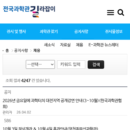
전시 및 행사
과학관 찾기
공지사항
전시물정보
새소식
자료실
채용
E-과학관 뉴스레터
홈
공지사항
채용
조회 결과
4247
건 있습니다.
공지
2026년 금요일에 과학터치 대전지역 공개강연 안내(3~10월)(한국과학관협
회)
관리자
26.04.02
586
10월 3일 정상개관 & 10월 4일 휴관안내(영천최무선과학관)