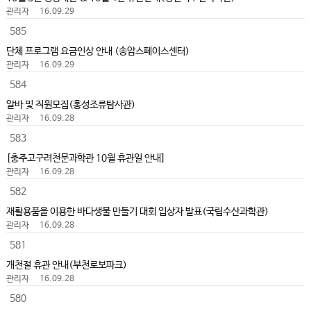
관리자
16.09.29
585
단체 프로그램 요금인상 안내 (송암스페이스센터)
관리자
16.09.29
584
알바 및 직원모집(홍성조류탐사관)
관리자
16.09.28
583
[충주고구려천문과학관 10월 휴관일 안내]
관리자
16.09.28
582
재활용품을 이용한 바다생물 만들기 대회 입상자 발표(국립수산과학관)
관리자
16.09.28
581
개천절 휴관 안내(부천로보파크)
관리자
16.09.28
580