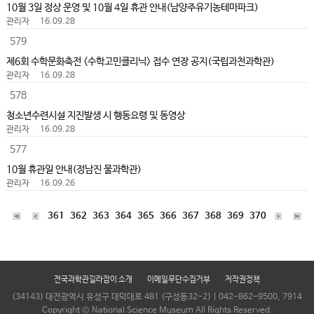
10월 3일 정상 운영 및 10월 4일 휴관 안내(남양주유기농테마파크)
관리자
16.09.28
579
제6회 수학문화축전 <수학고민클리닉> 접수 연장 공지(국립과천과학관)
관리자
16.09.28
578
청소년수련시설 지진발생 시 행동요령 및 동영상
관리자
16.09.28
577
10월 휴관일 안내(정남진 물과학관)
관리자
16.09.26
361
362
363
364
365
366
367
368
369
370
전국과학관길라잡이 소개
이메일무단수집거부
저작권정책
(34143) 대전광역시 유성구 대덕대로 481 (구성동32-2) | 042-862-9500, 7914
Copyright © National Science Museum All Rights Reserved.