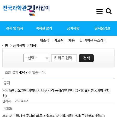
전시 및 행사
과학관 찾기
공지사항
전시물정보
새소식
자료실
채용
E-과학관 뉴스레터
홈
공지사항
채용
조회 결과
4247
건 있습니다.
공지
2026년 금요일에 과학터치 대전지역 공개강연 안내(3~10월)(한국과학관협
회)
관리자
26.04.02
4086
주차장 구획개선 공사에 따른 소형주차장 이용 제한 안내(국립광주과학관)