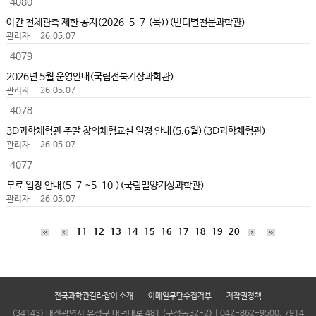
4080
야간 천체관측 제한 공지(2026. 5. 7.(목))(반디별천문과학관)
관리자
26.05.07
4079
2026년 5월 운영안내(국립전북기상과학관)
관리자
26.05.07
4078
3D과학체험관 주말 창의체험교실 일정 안내(5,6월)(3D과학체험관)
관리자
26.05.07
4077
무료 입장 안내(5. 7.~5. 10.)(국립밀양기상과학관)
관리자
26.05.07
11
12
13
14
15
16
17
18
19
20
전국과학관길라잡이 소개
이메일무단수집거부
저작권정책
(34143) 대전광역시 유성구 대덕대로 481 (구성동32-2) | 042-862-9500, 7914