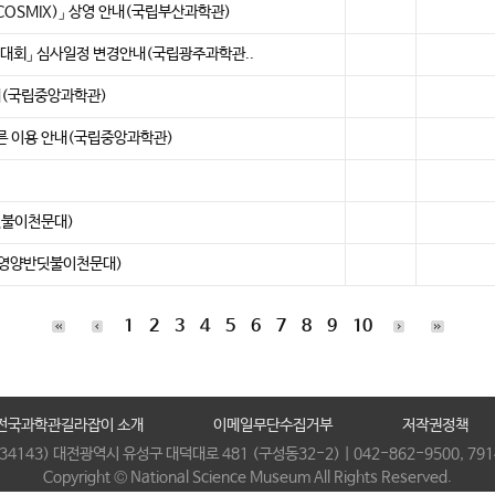
OSMIX)」 상영 안내(국립부산과학관)
경진대회」 심사일정 변경안내(국립광주과학관..
내(국립중앙과학관)
른 이용 안내(국립중앙과학관)
딧불이천문대)
(영양반딧불이천문대)
1
2
3
4
5
6
7
8
9
10
전국과학관길라잡이 소개
이메일무단수집거부
저작권정책
(34143) 대전광역시 유성구 대덕대로 481 (구성동32-2) | 042-862-9500, 791
Copyright © National Science Museum All Rights Reserved.