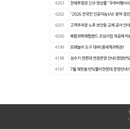
4203
천체투영관 신규 영상물 「우주비행사(C
4202
「2026 전국민 인공지능(AI) 창작 
4201
고객주차장 노후 보안등 교체 공사 안
4200
복합과학체험랜드 조성사업 착공에 따
4199
모래놀이 도구 대여(콩세계과학관)
4198
성수기 천문대 연장운영 안내(영양반
4197
7월 제헌절 반딧불이천문대 운영안내