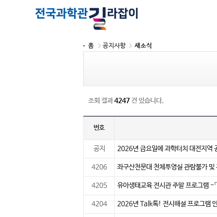
홈
공지사항
새소식
조회 결과
4247
건 있습니다.
번호
공지
2026년 금요일에 과학터치 대전지역 
4206
좌구산천문대 천체투영실 관람불가 및
4205
유아생태교육 전시관 주말 프로그램 -「
4204
2026년 Talk톡! 전시해설 프로그