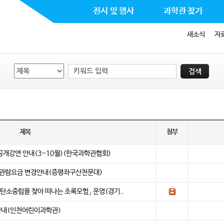
전시 및 행사
과학관 찾기
새소식
자
제목
첨부
공개강연 안내(3~10월)(한국과학관협회)
 관람요금 변경안내(증평좌구산천문대)
탄소중립을 찾아 떠나는 초록모험」 운영(경기..
램 안내(인천어린이과학관)