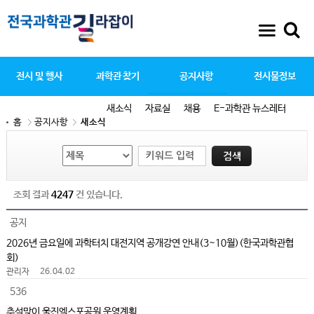
전시 및 행사
과학관 찾기
공지사항
전시물정보
새소식
자료실
채용
E-과학관 뉴스레터
홈
공지사항
새소식
조회 결과
4247
건 있습니다.
공지
2026년 금요일에 과학터치 대전지역 공개강연 안내(3~10월)(한국과학관협
회)
관리자
26.04.02
536
추석맞이 울진엑스포공원 운영계획