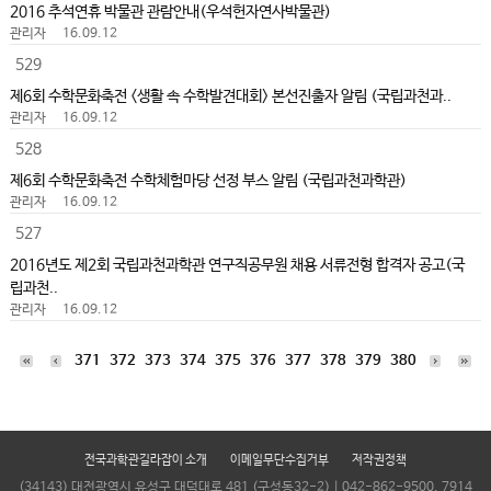
2016 추석연휴 박물관 관람안내(우석헌자연사박물관)
관리자
16.09.12
529
제6회 수학문화축전 <생활 속 수학발견대회> 본선진출자 알림 (국립과천과..
관리자
16.09.12
528
제6회 수학문화축전 수학체험마당 선정 부스 알림 (국립과천과학관)
관리자
16.09.12
527
2016년도 제2회 국립과천과학관 연구직공무원 채용 서류전형 합격자 공고(국
립과천..
관리자
16.09.12
371
372
373
374
375
376
377
378
379
380
전국과학관길라잡이 소개
이메일무단수집거부
저작권정책
(34143) 대전광역시 유성구 대덕대로 481 (구성동32-2) | 042-862-9500, 7914