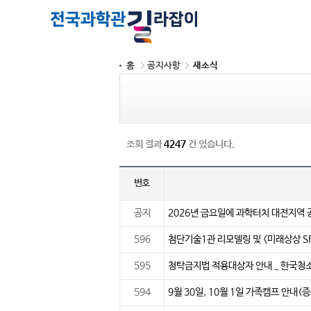
홈
공지사항
새소식
조회 결과
4247
건 있습니다.
번호
공지
2026년 금요일에 과학터치 대전지역 
596
첨단기술1관 리모델링 및 <미래상상 S
595
청탁금지법 적용대상자 안내 _ 한국
594
9월 30일, 10월 1일 가족캠프 안내