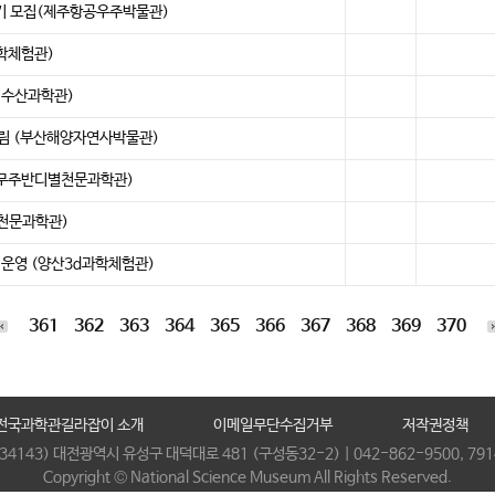
기 모집(제주항공우주박물관)
과학체험관)
립수산과학관)
알림 (부산해양자연사박물관)
내(무주반디별천문과학관)
춤천문과학관)
 운영 (양산3d과학체험관)
361
362
363
364
365
366
367
368
369
370
전국과학관길라잡이 소개
이메일무단수집거부
저작권정책
(34143) 대전광역시 유성구 대덕대로 481 (구성동32-2) | 042-862-9500, 791
Copyright © National Science Museum All Rights Reserved.