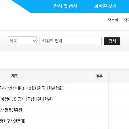
전시 및 행사
과학관 찾기
새소식
자
제목
첨부
공개강연 안내(3~10월)(한국과학관협회)
F체험마당> 공지 (국립과천과학관)
청소년활동진흥원
(증평좌구산천문대)