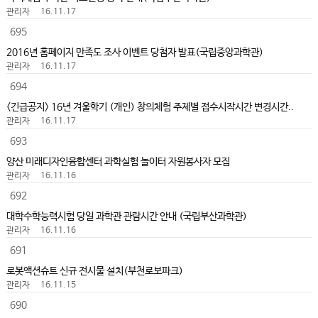
관리자
16.11.17
695
2016년 홈페이지 만족도 조사 이벤트 당첨자 발표(국립중앙과학관)
관리자
16.11.17
694
<긴급공지> 16년 겨울학기 (개인) 창의체험 주제별 접수시작시간 변경시간..
관리자
16.11.17
693
양산 미래디자인융합센터 과학실험 놀이터 자원봉사자 모집
관리자
16.11.16
692
대학수학능력시험 당일 과학관 관람시간 안내 (국립부산과학관)
관리자
16.11.16
691
로봇액션슈트 신규 전시물 설치(부천로보파크)
관리자
16.11.15
690