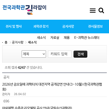
전시 및 행사
과학관 찾기
공지사항
전시물정보
새소식
자료실
채용
E-과학관 뉴스레터
홈
공지사항
새소식
조회 결과
4247
건 있습니다.
공지
2026년 금요일에 과학터치 대전지역 공개강연 안내(3~10월)(한국과학관협
회)
관리자
26.04.02
696
야외체험 수족관 리모델링 공사 안내(국립수산과학관)