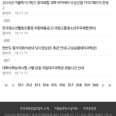
2016년 겨울학기(개인) 창의체험 과학 아카데미 수강신청 TEST페이지 운영
(..
관리자
16.11.14
689
한국청소년활동진흥원 직원채용공고(국립고흥청소년우주체험센터)
관리자
16.11.14
688
한반도 발자국화석관내 5D(영상관) 휴관 안내(고성공룡테마과학관)
관리자
16.11.11
687
대학수학능력시험 시행 당일 국립대구과학관 관람시간 안내
관리자
16.11.11
351
352
353
354
355
356
357
358
359
360
전국과학관길라잡이 소개
이메일무단수집거부
저작권정책
(34143) 대전광역시 유성구 대덕대로 481 (구성동32-2) | 042-862-9500, 7914