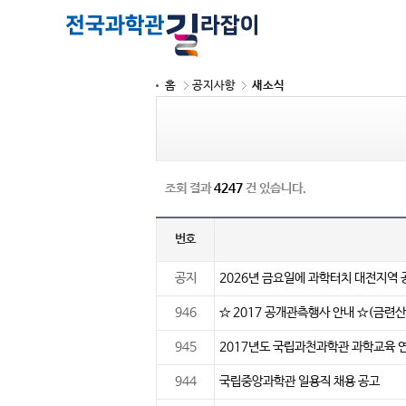
홈
공지사항
새소식
조회 결과
4247
건 있습니다.
번호
공지
2026년 금요일에 과학터치 대전지역 
946
☆ 2017 공개관측행사 안내 ☆(금련
945
2017년도 국립과천과학관 과학교육 
944
국립중앙과학관 일용직 채용 공고