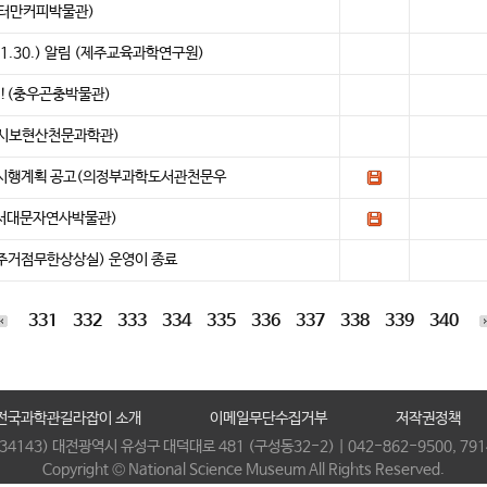
닥터만커피박물관)
1.30.) 알림 (제주교육과학연구원)
!!!(충우곤충박물관)
천시보현산천문과학관)
 시행계획 공고(의정부과학도서관천문우
(서대문자연사박물관)
주거점무한상상실) 운영이 종료
331
332
333
334
335
336
337
338
339
340
전국과학관길라잡이 소개
이메일무단수집거부
저작권정책
(34143) 대전광역시 유성구 대덕대로 481 (구성동32-2) | 042-862-9500, 791
Copyright © National Science Museum All Rights Reserved.