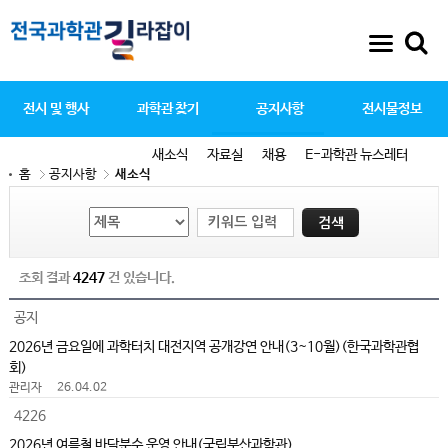
전시 및 행사
과학관 찾기
공지사항
전시물정보
새소식
자료실
채용
E-과학관 뉴스레터
홈
공지사항
새소식
조회 결과
4247
건 있습니다.
공지
2026년 금요일에 과학터치 대전지역 공개강연 안내(3~10월)(한국과학관협
회)
관리자
26.04.02
4226
2026년 여름철 바닥분수 운영 안내(국립부산과학관)