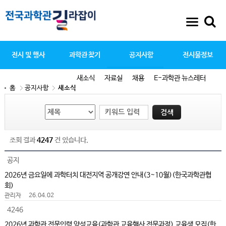
전시 및 행사
과학관 찾기
공지사항
전시물정보
새소식
자료실
채용
E-과학관 뉴스레터
홈
공지사항
새소식
조회 결과
4247
건 있습니다.
공지
2026년 금요일에 과학터치 대전지역 공개강연 안내(3~10월)(한국과학관협
회)
관리자
26.04.02
4246
2026년 과학관 전문인력 양성교육(과학관 교육행사 전문과정) 교육생 모집(한