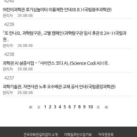
4240
어린이과학관 호기심놀이터 이용제한 안내(8.8.)(국립광주과학관)
관리자
26.08.06
4239
「또 만나요, 과학탐구관」 고별 캠페인(과학탐구관 임시 휴관 8.24~)(국립과
천..
관리자
26.08.06
4238
과학관 AI 실증사업 - 「사이언스 코디 AI」(Science Codi AI)(국..
관리자
26.08.06
4237
과학기술관, 자연사관 노후 오수배관 교체 공사 안내(국립중앙과학관)
관리자
26.08.06
1
2
3
4
5
6
7
8
9
10
전국과학관길라잡이 소개
이메일무단수집거부
저작권정책